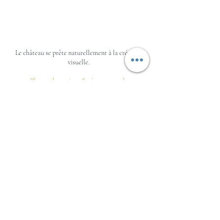
Arthur Chambre
Nicolas Jacquet
Lievens Focus
Phot'Aude
Le château se prête naturellement à la création
visuelle.
Photos de mariage & séances couple
Un cadre romantique pour capturer les plus beaux
moments.
Shooting professionnel & mode
Des intérieurs raffinés et un jardin lumineux idéals
pour les créateurs et marques.
Tournages vidéo & Production
Nous accueillons avec plaisir les tournages de
clips, courts ou longs métrages.​​​​
Infos et tarifs