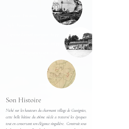
Création : Fin 18ème
Style : Renaissance
Capacité d'accueil intérieure: 60 pp
Capacité d'accueil extérieure : 150 pp
Capacité de logement (2027) : 30 pp
Son Histoire
Niché sur les hauteurs du charmant village de Gussignies,
cette belle bâtisse du 18ème siècle a traversé les époques
tout en conservant son élégance singulière. Construit sous