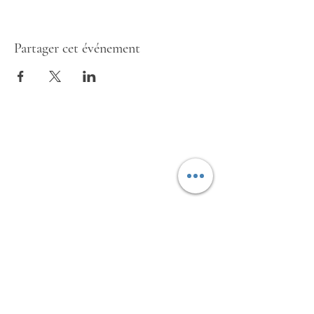
Partager cet événement
Bienvenue au
Château
Grand Place 8b,
59570 Gussignies
de Gussignies
France
Info & réservation
+33 6 27 74 68 69
FR:
+32 492 14 25 15
BE:
chateaudegussignies@gmail.com
Les vins d'Ira