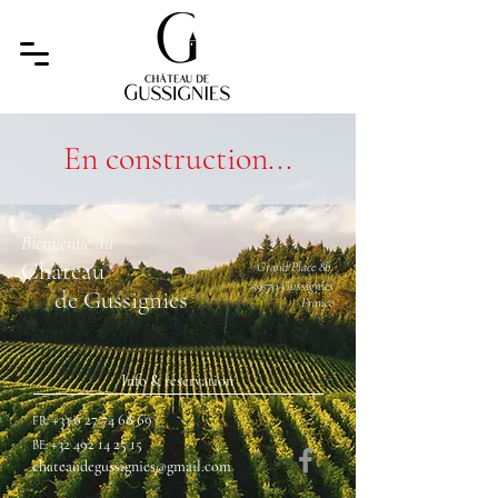
En construction...
Bienvenue au
Château
Grand Place 8b,
59570 Gussignies
de Gussignies
France
Info & réservation
+33 6 27 74 68 69
FR:
+32 492 14 25 15
BE:
chateaudegussignies@gmail.com