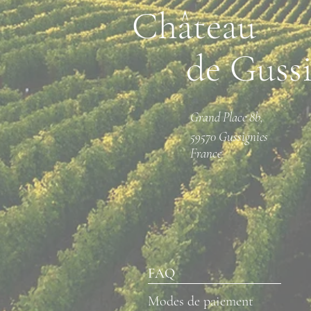
Château
de Gussig
Grand Place 8b,
59570 Gussignies
France
FAQ
Modes de paiement