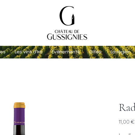
les
Les vins d'Ira
Événements
Gîtes
La région
Rad
11,00 €