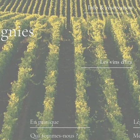
Info & réservation
nies
Les vins d'Ira
En pratique
Lé
Qui sommes-nous ?
Me