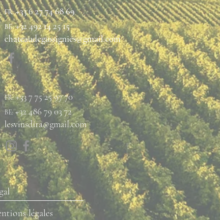
+33 6 27 74 68 69
FR:
+32 492 14 25 15
BE:
chateaudegussignies@gmail.com
+33 7 75 25 97 70
FR:
+32 486 79 03 72
BE:
lesvinsdira@gmail.com
gal
ntions légales